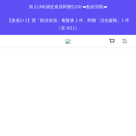
加入LINE綁定會員即贈$200 ➡️點此領取➡️
【激省2+1】買「額頂加強」養髮液 2 件，即贈「活化髮根」1 件
（至 8/11）