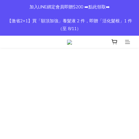
加入LINE綁定會員即贈$200 ➡️點此領取➡️
【激省2+1】買「額頂加強」養髮液 2 件，即贈「活化髮根」1 件
（至 8/11）