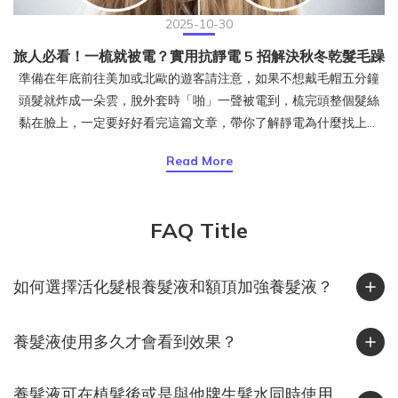
2025-10-30
旅人必看！一梳就被電？實用抗靜電 5 招解決秋冬乾髮毛躁
準備在年底前往美加或北歐的遊客請注意，如果不想戴毛帽五分鐘
頭髮就炸成一朵雲，脫外套時「啪」一聲被電到，梳完頭整個髮絲
黏在臉上，一定要好好看完這篇文章，帶你了解靜電為什麼找上頭
髮、台灣人出國旅遊時該注意什麼，以及日常最實用的防靜電保養
Read More
方式。頭髮為什麼會產生靜電？靜電是摩擦生電的結果。當頭髮與
衣物、毛帽或梳子摩擦時，電子會互相轉移，一邊帶正電、一邊帶
負電。若空氣濕度夠高，電荷會被水氣中和；但當空氣乾燥時，這
FAQ Title
些電荷無法散去，就會停留在頭髮上，讓髮絲之間互相排斥、炸
開、亂飛。這也是冬天最常見的靜電現象。其實潮濕的台灣也會有
靜電！台灣給人的印象是「濕答答」，但其實在 11 月到隔年 2 月
如何選擇活化髮根養髮液和額頂加強養髮液？
間，東北季風帶來冷空氣與乾燥氣流，加上許多人開除濕機或冷氣
暖風，室內濕度往往下降到 40% 以下，正是靜電最容易發生的區
養髮液使用多久才會看到效果？
間。北部常見「外濕內乾」、中部早晚溫差大、南部風大又乾燥，
這些條件都會讓頭髮在秋冬季節更容易蓄電。你知道嗎？靜電其實
很傷髮質靜電不只是造型問題，也反映出髮絲的乾燥狀態。研究指
養髮液可在植髮後或是與他牌生髮水同時使用