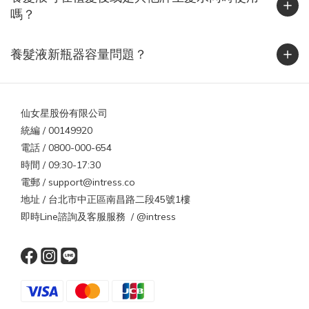
出，靜電會增加髮絲摩擦力與梳理力，使頭髮更容易斷裂、角質層
嗎？
剝落。當角質層受損後，髮絲更難保水，導致乾燥與靜電持續惡
化。染燙後、常吹整或自然偏乾的髮質，都屬於靜電高風險族群。
養髮液新瓶器容量問題？
實用抗靜電 5 招，從旅程到日常都適用1. 保濕是第一步乾燥的頭髮
最容易帶電。洗完頭後一定要使用潤髮乳或護髮油，平時也能補充
免沖護髮乳，讓髮絲維持潤澤。2. 換一支梳子塑膠梳最容易蓄電，
仙女星股份有限公司
木梳或金屬梳則能導電釋放靜電。出國時可攜帶小型木梳或抗靜電
統編 / 00149920
梳具。3. 選對衣物材質壓克力、尼龍、聚酯纖維衣物摩擦力強，最
電話 / 0800-000-654
容易起電。改穿棉質、絲質或羊毛混紡衣物能大幅減少靜電。4. 保
時間 / 09:30-17:30
持空氣濕度台灣或國外都一樣，濕度過低是靜電主因。可在室內放
電郵 / support@intress.co
一杯水或加濕器，維持濕度約 50%。5. 避免過熱吹風高溫會破壞角
地址 / 台北市中正區南昌路二段45號1樓
質層，導致更乾更電。建議使用中溫或具負離子功能的吹風機，減
即時Line諮詢及客服服務 / @intress
少靜電與水分流失。出國更明顯！這些國家是靜電重災區若你打算
在冬天前往乾冷地區旅遊，靜電現象會更明顯。當地氣溫低、濕度
低、衣物材質偏毛料，都是頭髮起電的完美條件。區域代表城市靜
電特色🇨🇦 加拿大 / 🇺🇸 美國北部多倫多、芝加哥濕度低於 30%，
一脫外套就被電🇸🇪 瑞典 / 🇫🇮 芬蘭斯德哥爾摩、赫爾辛基冬季長
達 5 個月，毛料衣物摩擦頻繁🇯🇵 北海道 / 🇰🇷 首爾札幌、首爾室