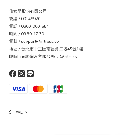
免沖護髮乳，讓髮絲維持潤澤。2. 換一支梳子塑膠梳最容易蓄電，
仙女星股份有限公司
木梳或金屬梳則能導電釋放靜電。出國時可攜帶小型木梳或抗靜電
統編 / 00149920
梳具。3. 選對衣物材質壓克力、尼龍、聚酯纖維衣物摩擦力強，最
電話 / 0800-000-654
容易起電。改穿棉質、絲質或羊毛混紡衣物能大幅減少靜電。4. 保
時間 / 09:30-17:30
持空氣濕度台灣或國外都一樣，濕度過低是靜電主因。可在室內放
電郵 / support@intress.co
一杯水或加濕器，維持濕度約 50%。5. 避免過熱吹風高溫會破壞角
地址 / 台北市中正區南昌路二段45號1樓
質層，導致更乾更電。建議使用中溫或具負離子功能的吹風機，減
即時Line諮詢及客服服務 / @intress
少靜電與水分流失。出國更明顯！這些國家是靜電重災區若你打算
在冬天前往乾冷地區旅遊，靜電現象會更明顯。當地氣溫低、濕度
低、衣物材質偏毛料，都是頭髮起電的完美條件。區域代表城市靜
電特色🇨🇦 加拿大 / 🇺🇸 美國北部多倫多、芝加哥濕度低於 30%，
一脫外套就被電🇸🇪 瑞典 / 🇫🇮 芬蘭斯德哥爾摩、赫爾辛基冬季長
達 5 個月，毛料衣物摩擦頻繁🇯🇵 北海道 / 🇰🇷 首爾札幌、首爾室
內開暖氣、氣候乾冷，髮絲特別炸🇨🇭 瑞士 / 🇩🇪 德國南部慕尼
黑、蘇黎世高海拔乾冷，暖氣讓濕度更低結語｜靜電是頭髮在提醒
$
TWD
你靜電不是壞事，而是一種訊號——提醒你環境太乾、髮絲太渴、
保養太少。當我們讓空氣有一點濕、頭髮有一點潤、造型多一點溫
柔，靜電自然就會遠離。無論是在台北的冬日冷空氣中，還是在北