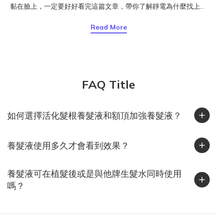
黏在臉上，一定要好好看完這篇文章，帶你了解靜電為什麼找上頭
髮、台灣人出國旅遊時該注意什麼，以及日常最實用的防靜電保養
Read More
方式。頭髮為什麼會產生靜電？靜電是摩擦生電的結果。當頭髮與
衣物、毛帽或梳子摩擦時，電子會互相轉移，一邊帶正電、一邊帶
負電。若空氣濕度夠高，電荷會被水氣中和；但當空氣乾燥時，這
些電荷無法散去，就會停留在頭髮上，讓髮絲之間互相排斥、炸
開、亂飛。這也是冬天最常見的靜電現象。其實潮濕的台灣也會有
FAQ Title
靜電！台灣給人的印象是「濕答答」，但其實在 11 月到隔年 2 月
間，東北季風帶來冷空氣與乾燥氣流，加上許多人開除濕機或冷氣
如何選擇活化髮根養髮液和額頂加強養髮液？
暖風，室內濕度往往下降到 40% 以下，正是靜電最容易發生的區
間。北部常見「外濕內乾」、中部早晚溫差大、南部風大又乾燥，
這些條件都會讓頭髮在秋冬季節更容易蓄電。你知道嗎？靜電其實
養髮液使用多久才會看到效果？
很傷髮質靜電不只是造型問題，也反映出髮絲的乾燥狀態。研究指
出，靜電會增加髮絲摩擦力與梳理力，使頭髮更容易斷裂、角質層
養髮液可在植髮後或是與他牌生髮水同時使用
剝落。當角質層受損後，髮絲更難保水，導致乾燥與靜電持續惡
嗎？
化。染燙後、常吹整或自然偏乾的髮質，都屬於靜電高風險族群。
實用抗靜電 5 招，從旅程到日常都適用1. 保濕是第一步乾燥的頭髮
最容易帶電。洗完頭後一定要使用潤髮乳或護髮油，平時也能補充