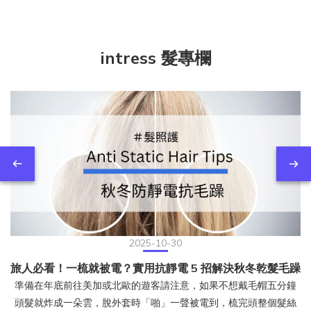
intress 髮專欄
2025-10-30
旅人必看！一梳就被電？實用抗靜電 5 招解決秋冬乾髮毛躁
準備在年底前往美加或北歐的遊客請注意，如果不想戴毛帽五分鐘
頭髮就炸成一朵雲，脫外套時「啪」一聲被電到，梳完頭整個髮絲