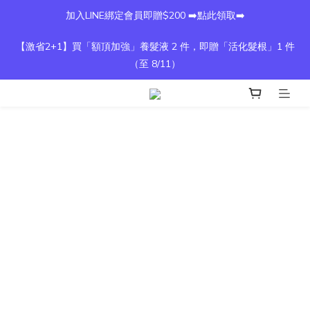
加入LINE綁定會員即贈$200 ➡️點此領取➡️
【激省2+1】買「額頂加強」養髮液 2 件，即贈「活化髮根」1 件
（至 8/11）