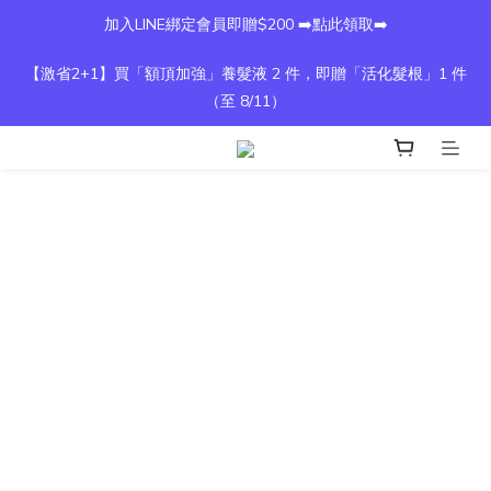
加入LINE綁定會員即贈$200 ➡️點此領取➡️
【激省2+1】買「額頂加強」養髮液 2 件，即贈「活化髮根」1 件
（至 8/11）