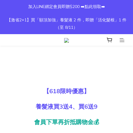
加入LINE綁定會員即贈$200 ➡️點此領取➡️
【激省2+1】買「額頂加強」養髮液 2 件，即贈「活化髮根」1 件
（至 8/11）
【618限時優惠】
養髮液買3送4、買6送9
會員下單再折抵購物金💰