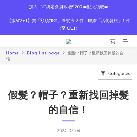
加入LINE綁定會員即贈$200 ➡️點此領取➡️
【激省2+1】買「額頂加強」養髮液 2 件，即贈「活化髮根」1 件
（至 8/11）
Home
Blog list page
假髮？帽子？重新找回掉髮的自
信！
Categories
假髮？帽子？重新找回掉髮
的自信！
2024-07-04