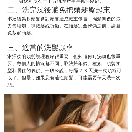
確保每次在手下方梳理時牢牢抓住髮絲。
二、洗完澡後避免把頭髮盤起來
淋浴後紮起頭髮會對頭髮造成嚴重傷害。濕髮向後的張
力會增加，導致髮絲折斷。在頭髮完全乾燥之前，請避
免紮起頭髮。
三、適當的洗髮頻率
淋浴後的頭髮護理程序很重要，但知道何時洗頭也很重
要。每個人的情況都不同，取決於年齡、種族、頭髮類
型和居住的氣候。一般來說，每隔 2-3 天洗一次頭就可
以了。但是，如果您有油性頭髮，可能需要每天洗一次
頭。