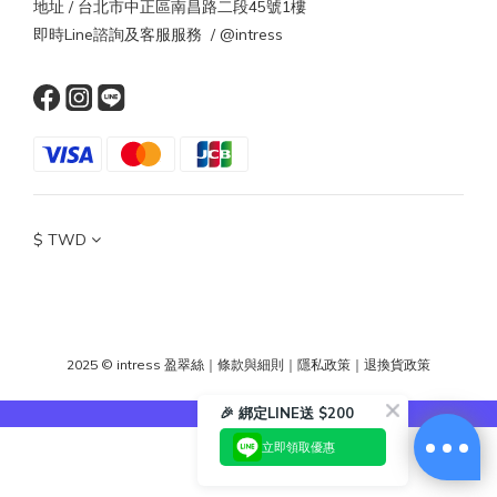
地址 / 台北市中正區南昌路二段45號1樓
即時Line諮詢及客服服務 / @intress
$
TWD
2025 © intress 盈翠絲
｜
條款與細則
｜
隱私政策
｜
退換貨政策
🎉 綁定LINE送 $200
立即領取優惠