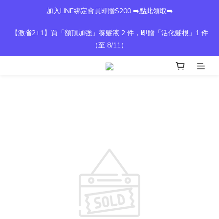
加入LINE綁定會員即贈$200 ➡️點此領取➡️
【激省2+1】買「額頂加強」養髮液 2 件，即贈「活化髮根」1 件
（至 8/11）