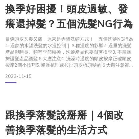
換季好困擾！頭皮過敏、發
用正確的洗髮觀念和步驟進行有效的頭皮保養，擁有更健康的
癢還掉髮？五個洗髮NG行為
頭皮
目錄頭皮又癢又痛，原來是弄錯洗頭方式！｜五個洗髮NG行為
了解自己頭皮的皮脂性
1. 過熱的水溫洗髮的水溫控制｜３種溫度的影響2. 過量的洗髮
用指腹按摩頭皮才是正確的洗頭方式
產品與時長、頻率季節轉換，洗髮產品也要跟著換季3. 不當塗
頭皮保養的關鍵是在頭皮不是頭髮
抹護髮產品護髮６大應注意4. 洗澡時過度的頭皮按摩正確頭皮
選擇適當的洗髮精
按摩2個小技巧5. 粗暴梳理或拉扯頭皮梳頭髮的５大應注意卻
洗髮前要充分弄濕頭髮
未注意 人們的來來去去，就像四季變換，留下與離開都是正
確保洗髮精沖洗乾淨
2023-11-15
常，如果說我們這一輩子只能跟一百個人好，那麼離開也只是
為了給那更好的一個人留下一個位子，如同頭髮一樣，換季掉
髮，也只是為了騰出一些空間，留給新髮。然而，
頭皮護理常見Q&A
跟換季落髮說掰掰｜4個改
吹頭髮要怎麼吹才不會傷髮質
善換季落髮的生活方式