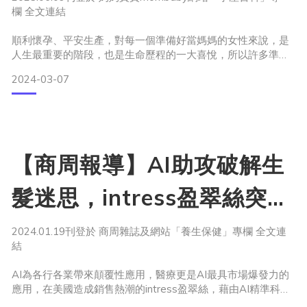
絲
欄 全文連結
～
順利懷孕、平安生產，對每一個準備好當媽媽的女性來說，是
人生最重要的階段，也是生命歷程的一大喜悅，所以許多準媽
媽與新手媽媽也都有自覺：「生產育兒的重要階段，生活自在
2024-03-07
舒適度必定不如以往…」這樣的心理準備，讓媽咪們面對睡眠
不足、哺育孩子的壓力，以及身體的各種變化，都能堅強地告
訴自己：「沒關係，熬過這段期間就好～」
【商周報導】AI助攻破解生
豐盈感走樣好憂鬱？媽媽們不煩心，從頭保養預備起
髮迷思，intress盈翠絲突破
然而，許多媽咪們看到自己出現一個狀況，往往會迅速
限制，為醫療科技拉開新頁
2024.01.19刊登於 商周雜誌及網站「養生保健」專欄 全文連
結
AI為各行各業帶來顛覆性應用，醫療更是AI最具市場爆發力的
應用，在美國造成銷售熱潮的intress盈翠絲，藉由AI精準科學
數據突破框架，一舉破解生髮迷思，為AI醫療科技開啟新頁。