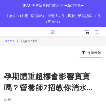
加入LINE綁定會員即贈$200 ➡️點此領取➡️
【激省2+1】買「額頂加強」養髮液 2 件，即贈「活化髮根」1 件
（至 8/11）
Home
部落格列表
文章分類
孕期體重超標會影響寶寶
嗎？營養師7招教你消水
腫！
目錄