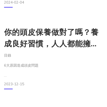
2024-02-04
根據市調機構Global Market Insights的數據，全球掉髮治療的
市場，在二○一五年大約是七十億美元，掉髮的原因，遺傳問
題外還因現代生活精神壓力大、睡眠品質差、經常熬夜等因
素，加速市場成長，落髮也呈現年輕化趨勢，預估二○二四年
規模會超
你的頭皮保養做對了嗎？養
成良好習慣，人人都能擁有
健康頭皮
目錄
6大原因造成頭皮問題
過度染燙
2023-12-15
飲食不均衡導致營養素不足
藥物引起的掉髮
工作壓力或是過度勞動
女性生產之後的賀爾蒙變化
過度使用造型品或長時間綁頭髮