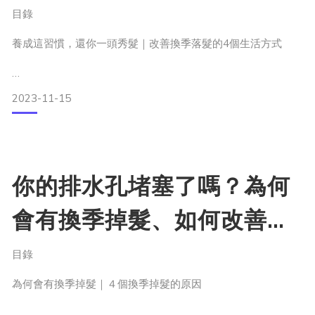
目錄
養成這習慣，還你一頭秀髮｜改善換季落髮的4個生活方式
對頭髮有益的７種營養成分
2023-11-15
日常頭皮保養
針對季節的頭髮保養
如何梳一頭好髮｜4個避免梳到落髮的注意技巧
換季落髮神隊友 intress—活化髮根養髮液
你的排水孔堵塞了嗎？為何
–
會有換季掉髮、如何改善換
季掉髮
目錄
為何會有換季掉髮｜４個換季掉髮的原因
青春，我們總以為是永駐的，總希望它不會跟著歲月流逝，會
伴著我們長大，但我們應該知道，唯有經歷每一次的褪變，才