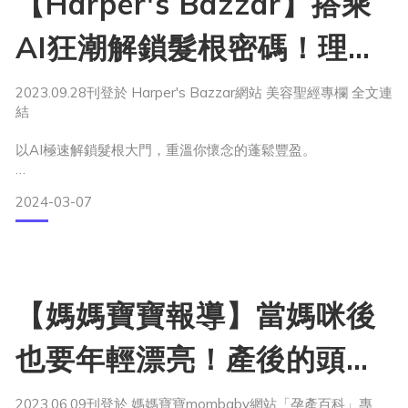
【Harper's Bazzar】搭乘
人工智慧結合生醫工程，挑戰市場難題天花板 —
AI狂潮解鎖髮根密碼！理科
太太新品牌intress盈翠絲獨
2023.09.28刊登於 Harper's Bazzar網站 美容聖經專欄 全文連
結
家引進「比黃金還貴」活髮
以AI極速解鎖髮根大門，重溫你懷念的蓬鬆豐盈。
分子”絲若濃”，讓你的豐盈
2024-03-07
感不再是錯覺！
頭髮是我們的第二張臉，對整體美感影響甚鉅。然而經歷人生
【媽媽寶寶報導】當媽咪後
不同階段－產後或步入熟齡－豐盈髮量逐漸步入回憶。你可能
已面臨問題，卻苦無適合產品；也可能還沒面臨，但想提早加
也要年輕漂亮！產後的頭髮
強保養維持豐盈，那你必須認識這款－理科太太美國的生技公
司，利用AI人工智慧與生物醫學技術發現全新活髮分子，在美
豐盈美感，讓這瓶幫妳搞定
熱賣後以理科太太新品牌引進亞洲的科學新品牌－intress盈翠
2023.06.09刊登於 媽媽寶寶mombaby網站「孕產百科」專