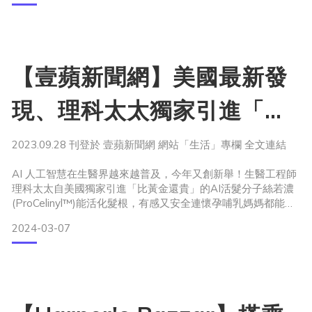
懷孕，是每個媽媽的甜蜜負擔，除了口味改變、情緒與賀
爾蒙變化以外，體重與體態的改變是少女變成媽媽會遇到的課
題。不過，其實水腫也是一個讓孕期媽咪體重上升的關鍵喔！
【壹蘋新聞網】美國最新發
那懷孕水腫怎麼辦？孕婦又要如何消水腫？本篇文章將會完整
告訴你。
現、理科太太獨家引進「比
不知道什麼時候開始，髮量多也變成一種稱讚，美女就是要風
睡前抬腿的人都想問：咦？
吹過來能順便展現豐盈和彈性，而非空洞清晰可見。若你也正
黃金還貴」的AI活髮分子！
好天生就擁有茂密的髮量那麼恭喜你，這篇文章或許和你無
2023.09.28 刊登於 壹蘋新聞網 網站「生活」專欄 全文連結
關；但反過來說，對於別人的髮量多，你總是只有羨慕的份，
甚至特別在生產後、忙碌高壓時低頭一看，地板總是一堆髮
產後媽媽狂搶６天賣破千
AI 人工智慧在生醫界越來越普及，今年又創新舉！生醫工程師
絲，以往只能默默上網查解方，現在卻有了
理科太太自美國獨家引進「比黃金還貴」的AI活髮分子絲若濃
萬！
(ProCelinyl™)能活化髮根，有感又安全連懷孕哺乳媽媽都能使
用，創下6天賣破千萬佳績！
2024-03-07
理科太太又創事業第二春，繼營養品牌後，這次再攻老本行。
美國哥倫比亞大學生物醫學工程師理科太太與哈佛醫學博士、
皮膚科醫師、MIT人工製藥工程教授等菁英團隊，在美國以AI