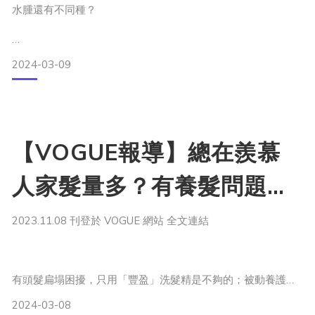
水腫還有不同種？
生理性水腫
2024-03-09
病理性水腫
媽媽水腫會影響胎兒嗎？
孕婦消水腫七招
【VOGUE報導】總在羨慕
人家髮量多？有養髮問題找
限鈉（鹽）飲食
足夠水量
AI！美國透過人工智慧挖掘
足夠的鉀與鎂
2023.11.08 刊登於 VOGUE 網站 全文連結
補充維生素B1
伸展運動、按摩腿部
新成分，比黃金還珍貴、還
調整睡姿
保暖、穿著彈性襪
能直接從髮根開始作用！
有頭髮扁塌困擾，只用「豐盈」洗髮精是不夠的；被動養護也
過於消極了，如何直擊髮根解決問題？果然還是要仰賴高科
2024-03-08
技！