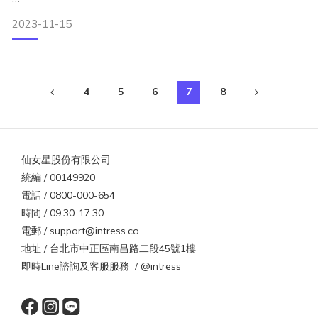
能成為更美麗的女人。
自然生理週期
2023-11-15
免疫系統失調
落髮，我們從沒想過它會闖入我們的生活，像小偷般劫走我們
飲食習慣的改變
的青春，塞滿我們的排水孔。不過落髮其實是可以歸納出原因
壓力的累積
的，現在就讓
4
5
6
7
8
如何辨別換季掉髮與非換季掉髮的原因？
換季掉髮
仙女星股份有限公司
非換季掉髮常見的3種情況
統編 / 00149920
電話 / 0800-000-654
如何改善掉髮現象｜對抗掉髮的3個日常習慣
時間 / 09:30-17:30
電郵 / support@intress.co
地址 / 台北市中正區南昌路二段45號1樓
定期護髮
營養補給
即時Line諮詢及客服服務 / @intress
生活作息的調整